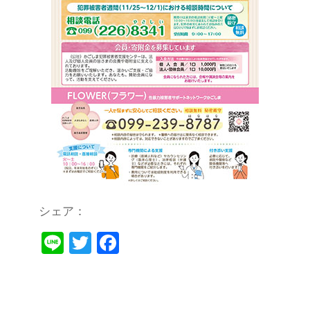
シェア：
Li
T
F
n
wi
a
e
tt
c
er
e