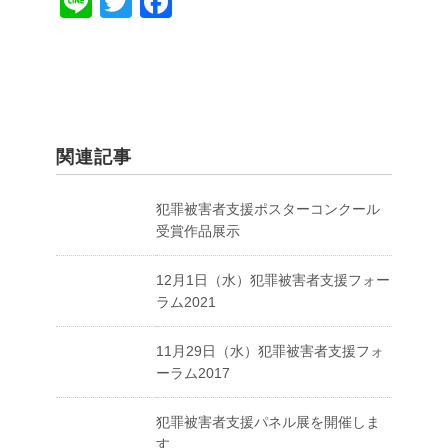
Li
T
F
n
wi
a
e
tt
c
er
e
b
o
関連記事
o
犯罪被害者支援ポスターコンクール
k
受賞作品展示
12月1日（水）犯罪被害者支援フォー
ラム2021
11月29日（水）犯罪被害者支援フォ
ーラム2017
犯罪被害者支援パネル展を開催しま
す