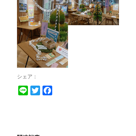
シェア：
Li
T
F
n
wi
a
e
tt
c
er
e
b