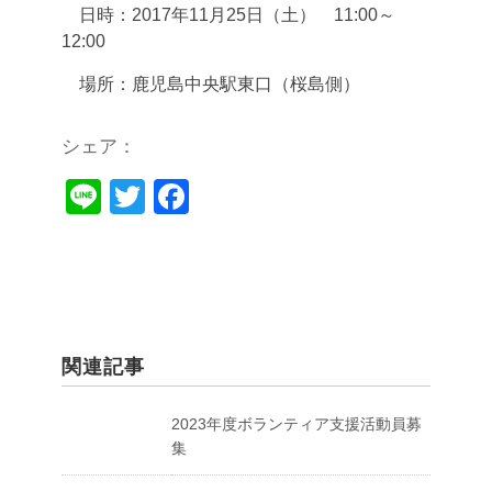
日時：2017年11月25日（土） 11:00～
12:00
場所：鹿児島中央駅東口（桜島側）
シェア：
Li
T
F
n
wi
a
e
tt
c
er
e
b
o
関連記事
o
2023年度ボランティア支援活動員募
k
集